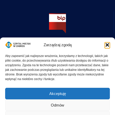
Zarządzaj zgodą
ul. Zamkowa 4, woj. śląskie, 41-803 Zabrze
Sekretariat: 32 277 61 00 wew. 102, fax.: 32 271 73 11
Aby zapewnić jak najlepsze wrażenia, korzystamy z technologii, takich jak
sekretariat@szpitalzabrze.pl
pliki cookie, do przechowywania i/lub uzyskiwania dostępu do informacji o
urządzeniu. Zgoda na te technologie pozwoli nam przetwarzać dane, takie
jak zachowanie podczas przeglądania lub unikalne identyfikatory na tej
stronie. Brak wyrażenia zgody lub wycofanie zgody może niekorzystnie
wpłynąć na niektóre cechy i funkcje.
Akceptuję
Odmów
© 2026 Szpital Miejski w Zabrzu - przychodnia, ośrodek