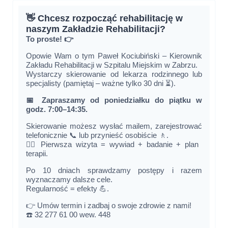
👋 Chcesz rozpocząć rehabilitację w
naszym Zakładzie Rehabilitacji?
To proste! 👉
Opowie Wam o tym Paweł Kociubiński – Kierownik
Zakładu Rehabilitacji w Szpitalu Miejskim w Zabrzu.
Wystarczy skierowanie od lekarza rodzinnego lub
specjalisty (pamiętaj – ważne tylko 30 dni ⏳).
📅 Zapraszamy od poniedziałku do piątku w
godz. 7:00–14:35.
Skierowanie możesz wysłać mailem, zarejestrować
telefonicznie 📞 lub przynieść osobiście 🚶.
👨‍⚕️ Pierwsza wizyta = wywiad + badanie + plan
terapii.
Po 10 dniach sprawdzamy postępy i razem
wyznaczamy dalsze cele.
Regularność = efekty 💪.
👉 Umów termin i zadbaj o swoje zdrowie z nami!
☎️ 32 277 61 00 wew. 448